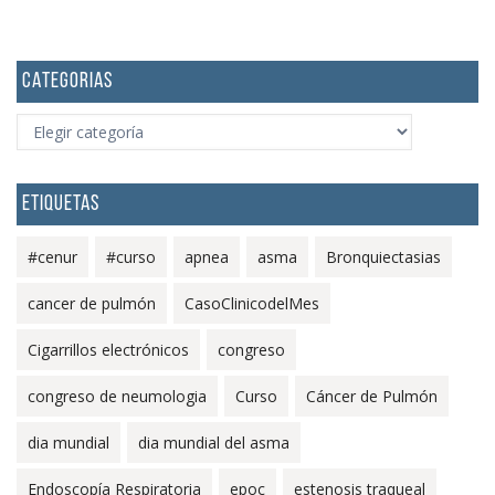
CATEGORIAS
CATEGORIAS
ETIQUETAS
#cenur
#curso
apnea
asma
Bronquiectasias
cancer de pulmón
CasoClinicodelMes
Cigarrillos electrónicos
congreso
congreso de neumologia
Curso
Cáncer de Pulmón
dia mundial
dia mundial del asma
Endoscopía Respiratoria
epoc
estenosis traqueal