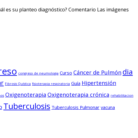
Cuál es su planteo diagnóstico? Comentario Las imágenes
reso
dia
Cáncer de Pulmón
Curso
congreso de neumologia
ar
Hipertensión
Guía
Fibrosis Quística
fisioterapia respiratoria
Oxigenoterapia
Oxigenoterapia crónica
nos
rehabilitacion
Tuberculosis
o
Tuberculosis Pulmonar
vacuna