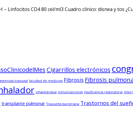
 – Linfocitos CD4 80 cel/ml3 Cuadro clínico: disnea y tos ¿
cong
soClinicodelMes
Cigarrillos electrónicos
Fibrosis pulmon
Fibrosis
estenosis traqueal
facultad de medicina
inhalador
inhaloterapia
inmunizaciones
insuficiencia respiratoria
inter
o
Trastornos del sueñ
transplante pulmonar
Traqueitis bacteriana