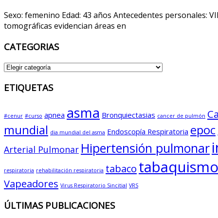
Sexo: femenino Edad: 43 años Antecedentes personales: VIH
tomográficas evidencian áreas en
CATEGORIAS
CATEGORIAS
ETIQUETAS
asma
Ca
apnea
Bronquiectasias
#cenur
#curso
cancer de pulmón
mundial
epoc
Endoscopía Respiratoria
dia mundial del asma
Hipertensión pulmonar
Arterial Pulmonar
tabaquism
tabaco
respiratoria
rehabilitación respiratoria
Vapeadores
Virus Respiratorio Sincitial
VRS
ÚLTIMAS PUBLICACIONES