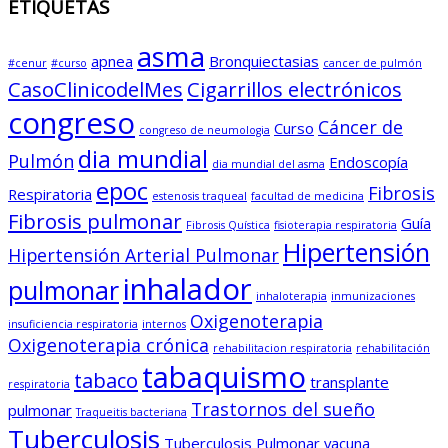
ETIQUETAS
asma
apnea
Bronquiectasias
#cenur
#curso
cancer de pulmón
CasoClinicodelMes
Cigarrillos electrónicos
congreso
Cáncer de
Curso
congreso de neumologia
dia mundial
Pulmón
Endoscopía
dia mundial del asma
epoc
Fibrosis
Respiratoria
estenosis traqueal
facultad de medicina
Fibrosis pulmonar
Guía
Fibrosis Quística
fisioterapia respiratoria
Hipertensión
Hipertensión Arterial Pulmonar
inhalador
pulmonar
inhaloterapia
inmunizaciones
Oxigenoterapia
insuficiencia respiratoria
internos
Oxigenoterapia crónica
rehabilitacion respiratoria
rehabilitación
tabaquismo
tabaco
transplante
respiratoria
Trastornos del sueño
pulmonar
Traqueitis bacteriana
Tuberculosis
Tuberculosis Pulmonar
vacuna