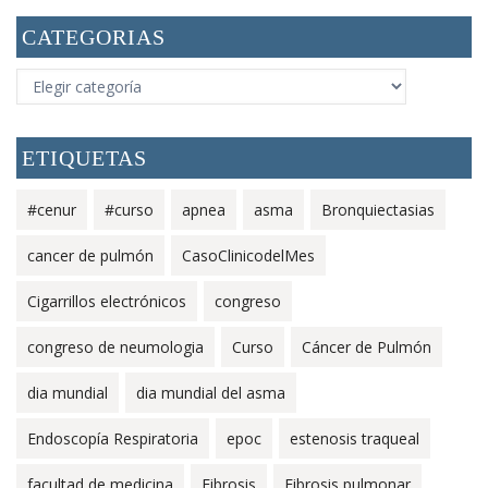
CATEGORIAS
CATEGORIAS
ETIQUETAS
#cenur
#curso
apnea
asma
Bronquiectasias
cancer de pulmón
CasoClinicodelMes
Cigarrillos electrónicos
congreso
congreso de neumologia
Curso
Cáncer de Pulmón
dia mundial
dia mundial del asma
Endoscopía Respiratoria
epoc
estenosis traqueal
facultad de medicina
Fibrosis
Fibrosis pulmonar