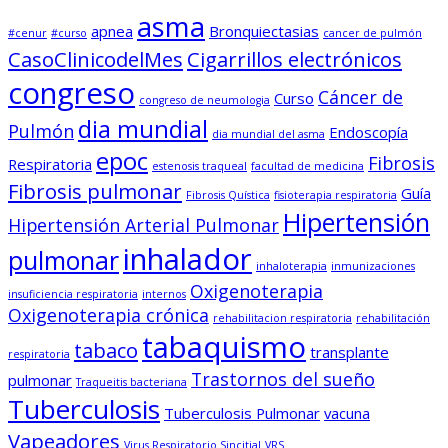
asma
apnea
Bronquiectasias
#cenur
#curso
cancer de pulmón
CasoClinicodelMes
Cigarrillos electrónicos
congreso
Cáncer de
Curso
congreso de neumologia
dia mundial
Pulmón
Endoscopía
dia mundial del asma
epoc
Fibrosis
Respiratoria
estenosis traqueal
facultad de medicina
Fibrosis pulmonar
Guía
Fibrosis Quística
fisioterapia respiratoria
Hipertensión
Hipertensión Arterial Pulmonar
inhalador
pulmonar
inhaloterapia
inmunizaciones
Oxigenoterapia
insuficiencia respiratoria
internos
Oxigenoterapia crónica
rehabilitacion respiratoria
rehabilitación
tabaquismo
tabaco
transplante
respiratoria
Trastornos del sueño
pulmonar
Traqueitis bacteriana
Tuberculosis
Tuberculosis Pulmonar
vacuna
Vapeadores
Virus Respiratorio Sincitial
VRS