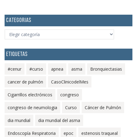
CATEGORIAS
CATEGORIAS
ETIQUETAS
#cenur
#curso
apnea
asma
Bronquiectasias
cancer de pulmón
CasoClinicodelMes
Cigarrillos electrónicos
congreso
congreso de neumologia
Curso
Cáncer de Pulmón
dia mundial
dia mundial del asma
Endoscopía Respiratoria
epoc
estenosis traqueal