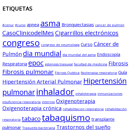
ETIQUETAS
asma
apnea
Bronquiectasias
#cenur
#curso
cancer de pulmón
CasoClinicodelMes
Cigarrillos electrónicos
congreso
Cáncer de
Curso
congreso de neumologia
dia mundial
Pulmón
Endoscopía
dia mundial del asma
epoc
Fibrosis
Respiratoria
estenosis traqueal
facultad de medicina
Fibrosis pulmonar
Guía
Fibrosis Quística
fisioterapia respiratoria
Hipertensión
Hipertensión Arterial Pulmonar
inhalador
pulmonar
inhaloterapia
inmunizaciones
Oxigenoterapia
insuficiencia respiratoria
internos
Oxigenoterapia crónica
rehabilitacion respiratoria
rehabilitación
tabaquismo
tabaco
transplante
respiratoria
Trastornos del sueño
pulmonar
Traqueitis bacteriana