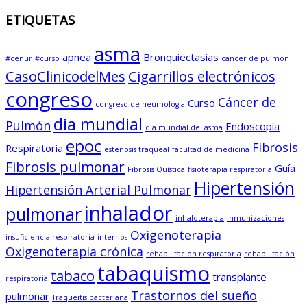
ETIQUETAS
asma
apnea
Bronquiectasias
#cenur
#curso
cancer de pulmón
CasoClinicodelMes
Cigarrillos electrónicos
congreso
Cáncer de
Curso
congreso de neumologia
dia mundial
Pulmón
Endoscopía
dia mundial del asma
epoc
Fibrosis
Respiratoria
estenosis traqueal
facultad de medicina
Fibrosis pulmonar
Guía
Fibrosis Quística
fisioterapia respiratoria
Hipertensión
Hipertensión Arterial Pulmonar
inhalador
pulmonar
inhaloterapia
inmunizaciones
Oxigenoterapia
insuficiencia respiratoria
internos
Oxigenoterapia crónica
rehabilitacion respiratoria
rehabilitación
tabaquismo
tabaco
transplante
respiratoria
Trastornos del sueño
pulmonar
Traqueitis bacteriana