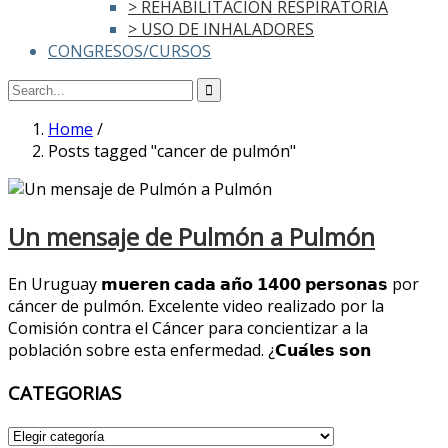
> REHABILITACIÓN RESPIRATORIA
> USO DE INHALADORES
CONGRESOS/CURSOS
Home
/
Posts tagged "cancer de pulmón"
Un mensaje de Pulmón a Pulmón
En Uruguay 𝗺𝘂𝗲𝗿𝗲𝗻 𝗰𝗮𝗱𝗮 𝗮𝗻̃𝗼 𝟭𝟰𝟬𝟬 𝗽𝗲𝗿𝘀𝗼𝗻𝗮𝘀 por
cáncer de pulmón. Excelente video realizado por la
Comisión contra el Cáncer para concientizar a la
población sobre esta enfermedad. ¿𝗖𝘂𝗮́𝗹𝗲𝘀 𝘀𝗼𝗻
CATEGORIAS
CATEGORIAS