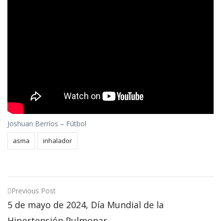
Joshuan Berríos – Fútbol
asma
inhalador
Post
Previous Post
5 de mayo de 2024, Día Mundial de la
navigation
Hipertensión Pulmonar