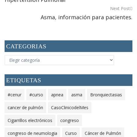
Next Post
Asma, información para pacientes.
CATEGORIAS
CATEGORIAS
ETIQUETAS
#cenur
#curso
apnea
asma
Bronquiectasias
cancer de pulmón
CasoClinicodelMes
Cigarrillos electrónicos
congreso
congreso de neumologia
Curso
Cáncer de Pulmón