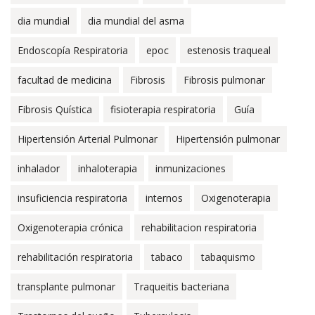
dia mundial
dia mundial del asma
Endoscopía Respiratoria
epoc
estenosis traqueal
facultad de medicina
Fibrosis
Fibrosis pulmonar
Fibrosis Quística
fisioterapia respiratoria
Guía
Hipertensión Arterial Pulmonar
Hipertensión pulmonar
inhalador
inhaloterapia
inmunizaciones
insuficiencia respiratoria
internos
Oxigenoterapia
Oxigenoterapia crónica
rehabilitacion respiratoria
rehabilitación respiratoria
tabaco
tabaquismo
transplante pulmonar
Traqueitis bacteriana