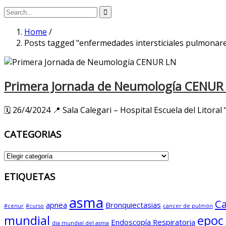
Home
/
Posts tagged "enfermedades intersticiales pulmonar
Primera Jornada de Neumología CENUR
🗓️ 26/4/2024 📍 Sala Calegari – Hospital Escuela del Litora
CATEGORIAS
CATEGORIAS
ETIQUETAS
asma
Ca
apnea
Bronquiectasias
#cenur
#curso
cancer de pulmón
mundial
epoc
Endoscopía Respiratoria
dia mundial del asma