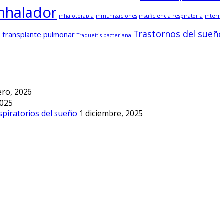
inhalador
inhaloterapia
inmunizaciones
insuficiencia respiratoria
inter
o
Trastornos del sueñ
transplante pulmonar
Traqueitis bacteriana
ero, 2026
2025
spiratorios del sueño
1 diciembre, 2025