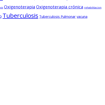
Oxigenoterapia
Oxigenoterapia crónica
nos
rehabilitacion
Tuberculosis
o
Tuberculosis Pulmonar
vacuna