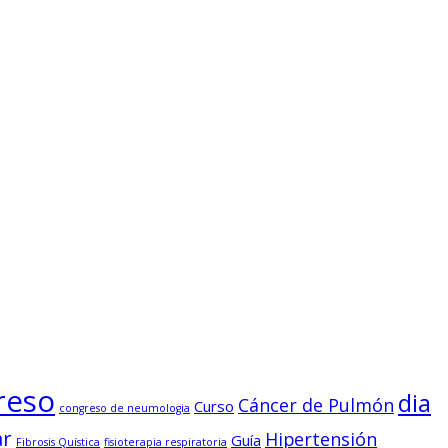
reso
dia
Cáncer de Pulmón
Curso
congreso de neumologia
ar
Hipertensión
Guía
Fibrosis Quística
fisioterapia respiratoria