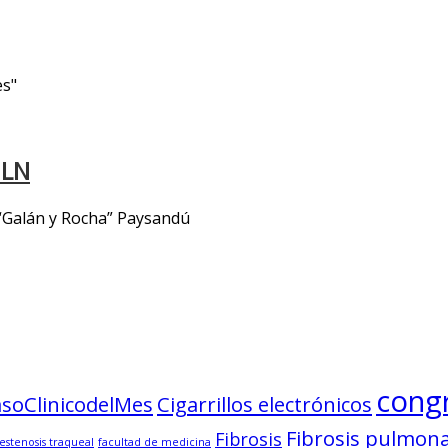
es"
 LN
l “Galán y Rocha” Paysandú
cong
soClinicodelMes
Cigarrillos electrónicos
Fibrosis pulmon
Fibrosis
estenosis traqueal
facultad de medicina