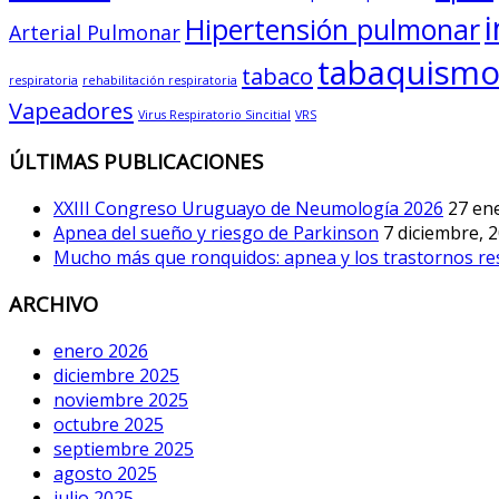
Hipertensión pulmonar
Arterial Pulmonar
tabaquism
tabaco
respiratoria
rehabilitación respiratoria
Vapeadores
Virus Respiratorio Sincitial
VRS
ÚLTIMAS PUBLICACIONES
XXIII Congreso Uruguayo de Neumología 2026
27 en
Apnea del sueño y riesgo de Parkinson
7 diciembre, 
Mucho más que ronquidos: apnea y los trastornos re
ARCHIVO
enero 2026
diciembre 2025
noviembre 2025
octubre 2025
septiembre 2025
agosto 2025
julio 2025