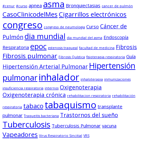
asma
apnea
Bronquiectasias
#cenur
#curso
cancer de pulmón
CasoClinicodelMes
Cigarrillos electrónicos
congreso
Cáncer de
Curso
congreso de neumologia
dia mundial
Pulmón
Endoscopía
dia mundial del asma
epoc
Fibrosis
Respiratoria
estenosis traqueal
facultad de medicina
Fibrosis pulmonar
Guía
Fibrosis Quística
fisioterapia respiratoria
Hipertensión
Hipertensión Arterial Pulmonar
inhalador
pulmonar
inhaloterapia
inmunizaciones
Oxigenoterapia
insuficiencia respiratoria
internos
Oxigenoterapia crónica
rehabilitacion respiratoria
rehabilitación
tabaquismo
tabaco
transplante
respiratoria
Trastornos del sueño
pulmonar
Traqueitis bacteriana
Tuberculosis
Tuberculosis Pulmonar
vacuna
Vapeadores
Virus Respiratorio Sincitial
VRS