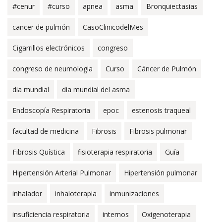
#cenur
#curso
apnea
asma
Bronquiectasias
cancer de pulmón
CasoClinicodelMes
Cigarrillos electrónicos
congreso
congreso de neumologia
Curso
Cáncer de Pulmón
dia mundial
dia mundial del asma
Endoscopía Respiratoria
epoc
estenosis traqueal
facultad de medicina
Fibrosis
Fibrosis pulmonar
Fibrosis Quística
fisioterapia respiratoria
Guía
Hipertensión Arterial Pulmonar
Hipertensión pulmonar
inhalador
inhaloterapia
inmunizaciones
insuficiencia respiratoria
internos
Oxigenoterapia