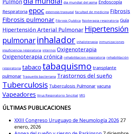
dia mundial
Pulmón
Endoscopía
dia mundial del asma
epoc
Fibrosis
Respiratoria
estenosis traqueal
facultad de medicina
Fibrosis pulmonar
Guía
Fibrosis Quística
fisioterapia respiratoria
Hipertensión
Hipertensión Arterial Pulmonar
inhalador
pulmonar
inhaloterapia
inmunizaciones
Oxigenoterapia
insuficiencia respiratoria
internos
Oxigenoterapia crónica
rehabilitacion respiratoria
rehabilitación
tabaquismo
tabaco
transplante
respiratoria
Trastornos del sueño
pulmonar
Traqueitis bacteriana
Tuberculosis
Tuberculosis Pulmonar
vacuna
Vapeadores
Virus Respiratorio Sincitial
VRS
ÚLTIMAS PUBLICACIONES
XXIII Congreso Uruguayo de Neumología 2026
27
enero, 2026
Apnea del sueño y riesgo de Parkinson
7 diciembre,