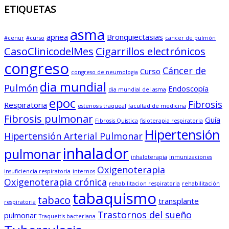
ETIQUETAS
asma
apnea
Bronquiectasias
#cenur
#curso
cancer de pulmón
CasoClinicodelMes
Cigarrillos electrónicos
congreso
Cáncer de
Curso
congreso de neumologia
dia mundial
Pulmón
Endoscopía
dia mundial del asma
epoc
Fibrosis
Respiratoria
estenosis traqueal
facultad de medicina
Fibrosis pulmonar
Guía
Fibrosis Quística
fisioterapia respiratoria
Hipertensión
Hipertensión Arterial Pulmonar
inhalador
pulmonar
inhaloterapia
inmunizaciones
Oxigenoterapia
insuficiencia respiratoria
internos
Oxigenoterapia crónica
rehabilitacion respiratoria
rehabilitación
tabaquismo
tabaco
transplante
respiratoria
Trastornos del sueño
pulmonar
Traqueitis bacteriana