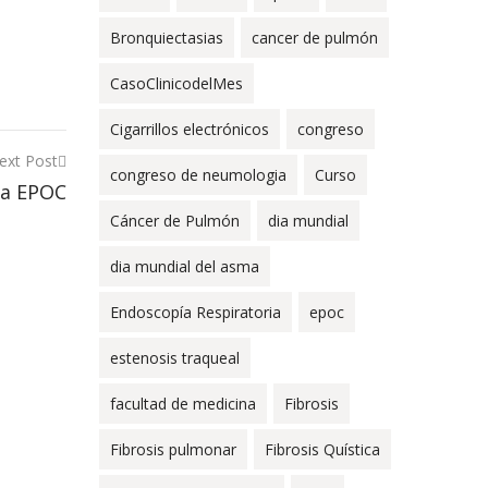
Bronquiectasias
cancer de pulmón
CasoClinicodelMes
Cigarrillos electrónicos
congreso
ext Post
congreso de neumologia
Curso
la EPOC
Cáncer de Pulmón
dia mundial
dia mundial del asma
Endoscopía Respiratoria
epoc
estenosis traqueal
facultad de medicina
Fibrosis
Fibrosis pulmonar
Fibrosis Quística