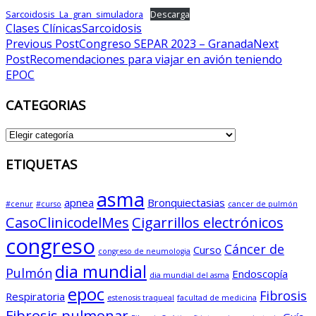
Sarcoidosis_La_gran_simuladora
Descarga
Clases Clínicas
Sarcoidosis
Post
Previous Post
Congreso SEPAR 2023 – Granada
Next
Post
Recomendaciones para viajar en avión teniendo
navigation
EPOC
CATEGORIAS
CATEGORIAS
ETIQUETAS
asma
apnea
Bronquiectasias
#cenur
#curso
cancer de pulmón
CasoClinicodelMes
Cigarrillos electrónicos
congreso
Cáncer de
Curso
congreso de neumologia
dia mundial
Pulmón
Endoscopía
dia mundial del asma
epoc
Fibrosis
Respiratoria
estenosis traqueal
facultad de medicina
Fibrosis pulmonar