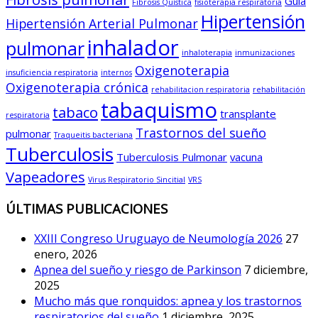
Guía
Fibrosis Quística
fisioterapia respiratoria
Hipertensión
Hipertensión Arterial Pulmonar
inhalador
pulmonar
inhaloterapia
inmunizaciones
Oxigenoterapia
insuficiencia respiratoria
internos
Oxigenoterapia crónica
rehabilitacion respiratoria
rehabilitación
tabaquismo
tabaco
transplante
respiratoria
Trastornos del sueño
pulmonar
Traqueitis bacteriana
Tuberculosis
Tuberculosis Pulmonar
vacuna
Vapeadores
Virus Respiratorio Sincitial
VRS
ÚLTIMAS PUBLICACIONES
XXIII Congreso Uruguayo de Neumología 2026
27
enero, 2026
Apnea del sueño y riesgo de Parkinson
7 diciembre,
2025
Mucho más que ronquidos: apnea y los trastornos
respiratorios del sueño
1 diciembre, 2025