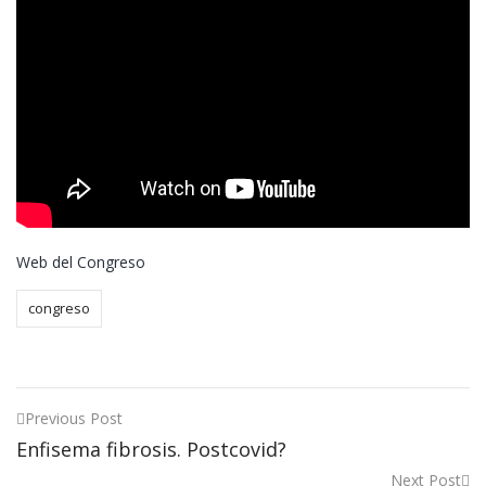
Web del Congreso
congreso
Post
Previous Post
Enfisema fibrosis. Postcovid?
navigation
Next Post