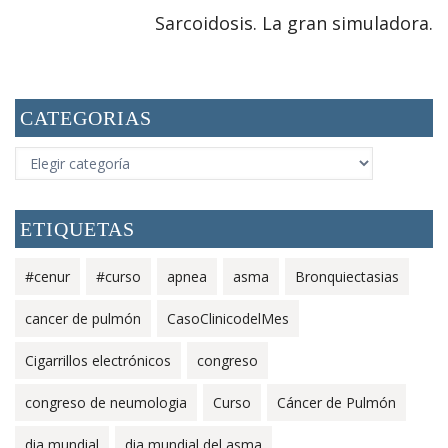
Sarcoidosis. La gran simuladora.
CATEGORIAS
CATEGORIAS
ETIQUETAS
#cenur
#curso
apnea
asma
Bronquiectasias
cancer de pulmón
CasoClinicodelMes
Cigarrillos electrónicos
congreso
congreso de neumologia
Curso
Cáncer de Pulmón
dia mundial
dia mundial del asma