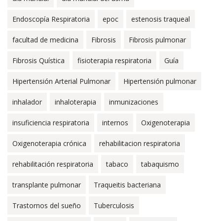
Endoscopía Respiratoria
epoc
estenosis traqueal
facultad de medicina
Fibrosis
Fibrosis pulmonar
Fibrosis Quística
fisioterapia respiratoria
Guía
Hipertensión Arterial Pulmonar
Hipertensión pulmonar
inhalador
inhaloterapia
inmunizaciones
insuficiencia respiratoria
internos
Oxigenoterapia
Oxigenoterapia crónica
rehabilitacion respiratoria
rehabilitación respiratoria
tabaco
tabaquismo
transplante pulmonar
Traqueitis bacteriana
Trastornos del sueño
Tuberculosis