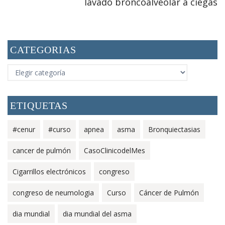
lavado broncoalveolar a ciegas
CATEGORIAS
CATEGORIAS
ETIQUETAS
#cenur
#curso
apnea
asma
Bronquiectasias
cancer de pulmón
CasoClinicodelMes
Cigarrillos electrónicos
congreso
congreso de neumologia
Curso
Cáncer de Pulmón
dia mundial
dia mundial del asma