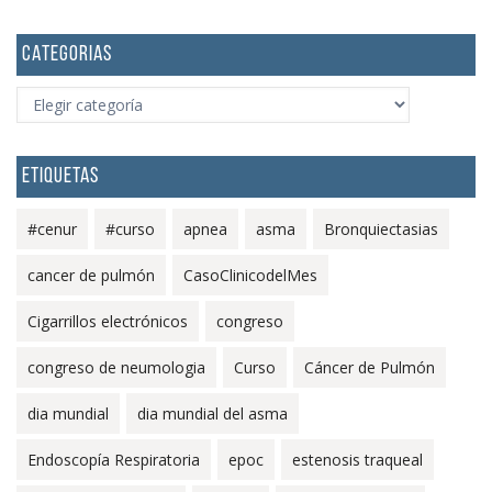
CATEGORIAS
CATEGORIAS
ETIQUETAS
#cenur
#curso
apnea
asma
Bronquiectasias
cancer de pulmón
CasoClinicodelMes
Cigarrillos electrónicos
congreso
congreso de neumologia
Curso
Cáncer de Pulmón
dia mundial
dia mundial del asma
Endoscopía Respiratoria
epoc
estenosis traqueal