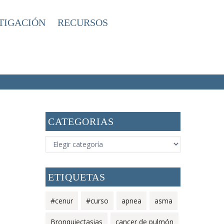
TIGACIÓN
RECURSOS
DE PULMÓN
CATEGORIAS
e
CATEGORIAS
ETIQUETAS
#cenur
#curso
apnea
asma
Bronquiectasias
cancer de pulmón