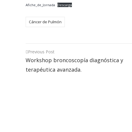
Afiche_de_Jornada
Descarga
Cáncer de Pulmón
Post
Previous Post
Workshop broncoscopía diagnóstica y
navigation
terapéutica avanzada.