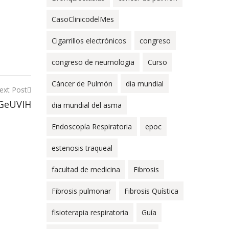
CasoClinicodelMes
Cigarrillos electrónicos
congreso
congreso de neumologia
Curso
Cáncer de Pulmón
dia mundial
ext Post
 GeUVIH
dia mundial del asma
Endoscopía Respiratoria
epoc
estenosis traqueal
facultad de medicina
Fibrosis
Fibrosis pulmonar
Fibrosis Quística
fisioterapia respiratoria
Guía