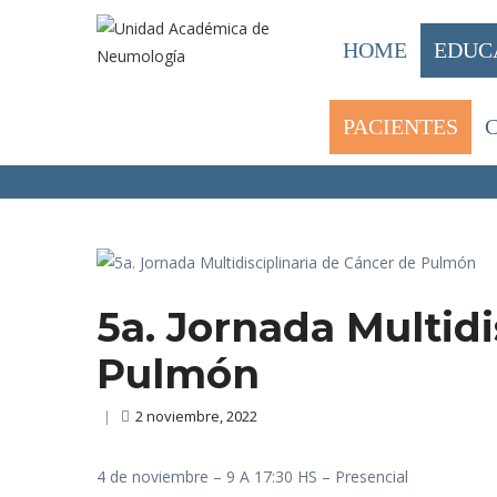
HOME
EDUC
PACIENTES
HOME
/
CONGRESOS
5A. JORN
/
5a. Jornada Multidi
Pulmón
|
2 noviembre, 2022
4 de noviembre – 9 A 17:30 HS – Presencial