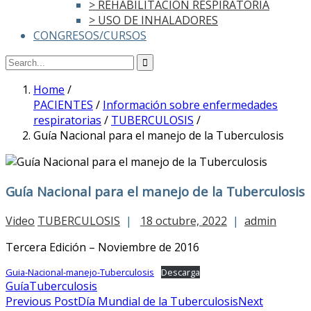
> REHABILITACIÓN RESPIRATORIA
> USO DE INHALADORES
CONGRESOS/CURSOS
Home
/
PACIENTES
/
Información sobre enfermedades
respiratorias
/
TUBERCULOSIS
/
Guía Nacional para el manejo de la Tuberculosis
Guía Nacional para el manejo de la Tuberculosis
Video
TUBERCULOSIS
|
18 octubre, 2022
|
admin
Tercera Edición – Noviembre de 2016
Guia-Nacional-manejo-Tuberculosis
Descarga
Guía
Tuberculosis
Post
Previous Post
Día Mundial de la Tuberculosis
Next