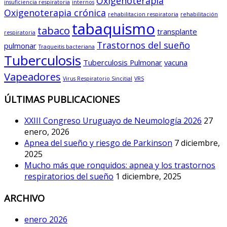
Oxigenoterapia
insuficiencia respiratoria
internos
Oxigenoterapia crónica
rehabilitacion respiratoria
rehabilitación
tabaquismo
tabaco
transplante
respiratoria
Trastornos del sueño
pulmonar
Traqueitis bacteriana
Tuberculosis
Tuberculosis Pulmonar
vacuna
Vapeadores
Virus Respiratorio Sincitial
VRS
ÚLTIMAS PUBLICACIONES
XXIII Congreso Uruguayo de Neumología 2026
27
enero, 2026
Apnea del sueño y riesgo de Parkinson
7 diciembre,
2025
Mucho más que ronquidos: apnea y los trastornos
respiratorios del sueño
1 diciembre, 2025
ARCHIVO
enero 2026