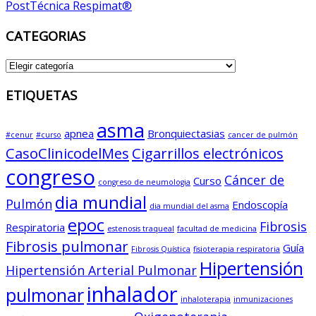
Post
Técnica Respimat®
navigation
CATEGORIAS
CATEGORIAS
ETIQUETAS
asma
apnea
Bronquiectasias
#cenur
#curso
cancer de pulmón
CasoClinicodelMes
Cigarrillos electrónicos
congreso
Cáncer de
Curso
congreso de neumologia
dia mundial
Pulmón
Endoscopía
dia mundial del asma
epoc
Fibrosis
Respiratoria
estenosis traqueal
facultad de medicina
Fibrosis pulmonar
Guía
Fibrosis Quística
fisioterapia respiratoria
Hipertensión
Hipertensión Arterial Pulmonar
inhalador
pulmonar
inhaloterapia
inmunizaciones