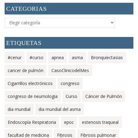
CATEGORIAS
CATEGORIAS
ETIQUETAS
#cenur
#curso
apnea
asma
Bronquiectasias
cancer de pulmón
CasoClinicodelMes
Cigarrillos electrónicos
congreso
congreso de neumologia
Curso
Cáncer de Pulmón
dia mundial
dia mundial del asma
Endoscopía Respiratoria
epoc
estenosis traqueal
facultad de medicina
Fibrosis
Fibrosis pulmonar