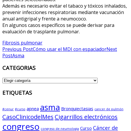
Además es necesario evitar el tabaco y tóxicos inhalados,
prevenir infecciones respiratorias mediante vacunación
anual antigripal y frente a neumococo.
En algunos casos específicos se puede derivar para
evaluación de trasplante pulmonar.
Fibrosis pulmonar
Post
Previous Post
Cómo usar el MDI con espaciador
Next
Post
Asma
navigation
CATEGORIAS
CATEGORIAS
ETIQUETAS
asma
apnea
Bronquiectasias
#cenur
#curso
cancer de pulmón
CasoClinicodelMes
Cigarrillos electrónicos
congreso
Cáncer de
Curso
congreso de neumologia