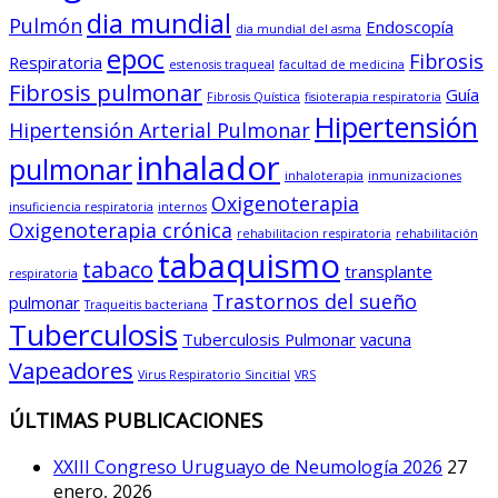
dia mundial
Pulmón
Endoscopía
dia mundial del asma
epoc
Fibrosis
Respiratoria
estenosis traqueal
facultad de medicina
Fibrosis pulmonar
Guía
Fibrosis Quística
fisioterapia respiratoria
Hipertensión
Hipertensión Arterial Pulmonar
inhalador
pulmonar
inhaloterapia
inmunizaciones
Oxigenoterapia
insuficiencia respiratoria
internos
Oxigenoterapia crónica
rehabilitacion respiratoria
rehabilitación
tabaquismo
tabaco
transplante
respiratoria
Trastornos del sueño
pulmonar
Traqueitis bacteriana
Tuberculosis
Tuberculosis Pulmonar
vacuna
Vapeadores
Virus Respiratorio Sincitial
VRS
ÚLTIMAS PUBLICACIONES
XXIII Congreso Uruguayo de Neumología 2026
27
enero, 2026