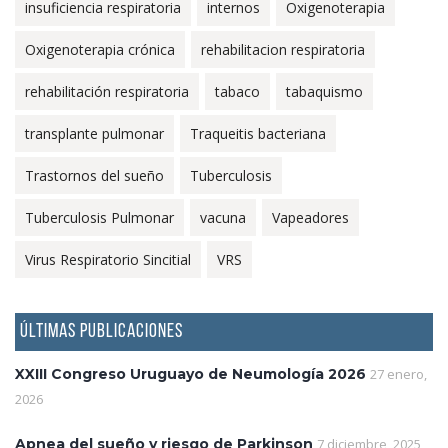
insuficiencia respiratoria
internos
Oxigenoterapia
Oxigenoterapia crónica
rehabilitacion respiratoria
rehabilitación respiratoria
tabaco
tabaquismo
transplante pulmonar
Traqueitis bacteriana
Trastornos del sueño
Tuberculosis
Tuberculosis Pulmonar
vacuna
Vapeadores
Virus Respiratorio Sincitial
VRS
ÚLTIMAS PUBLICACIONES
XXIII Congreso Uruguayo de Neumología 2026
27 enero,
2026
Apnea del sueño y riesgo de Parkinson
7 diciembre, 2025