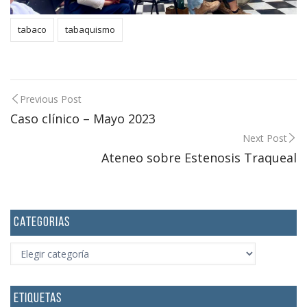
tabaco
tabaquismo
Post
Previous Post
Caso clínico – Mayo 2023
navigation
Next Post
Ateneo sobre Estenosis Traqueal
CATEGORIAS
CATEGORIAS
ETIQUETAS