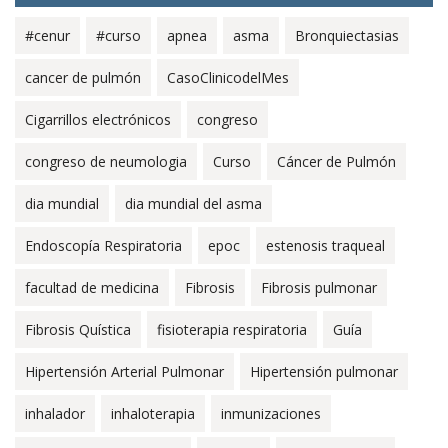
#cenur
#curso
apnea
asma
Bronquiectasias
cancer de pulmón
CasoClinicodelMes
Cigarrillos electrónicos
congreso
congreso de neumologia
Curso
Cáncer de Pulmón
dia mundial
dia mundial del asma
Endoscopía Respiratoria
epoc
estenosis traqueal
facultad de medicina
Fibrosis
Fibrosis pulmonar
Fibrosis Quística
fisioterapia respiratoria
Guía
Hipertensión Arterial Pulmonar
Hipertensión pulmonar
inhalador
inhaloterapia
inmunizaciones