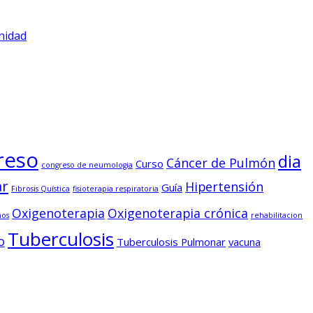
nidad
reso
dia
Cáncer de Pulmón
Curso
congreso de neumologia
ar
Hipertensión
Guía
Fibrosis Quística
fisioterapia respiratoria
Oxigenoterapia
Oxigenoterapia crónica
nos
rehabilitacion
Tuberculosis
o
Tuberculosis Pulmonar
vacuna