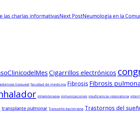
 las charlas informativas
Next Post
Neumología en la Comu
cong
soClinicodelMes
Cigarrillos electrónicos
Fibrosis pulmon
Fibrosis
estenosis traqueal
facultad de medicina
inhalador
inhaloterapia
inmunizaciones
insuficiencia respiratoria
inter
o
Trastornos del sueñ
transplante pulmonar
Traqueitis bacteriana