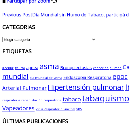
🖥️
Participar por Zoom
👈
Post
Previous Post
Día Mundial sin Humo de Tabaco, participá de
navigation
CATEGORIAS
CATEGORIAS
ETIQUETAS
asma
Ca
apnea
Bronquiectasias
#cenur
#curso
cancer de pulmón
mundial
epoc
Endoscopía Respiratoria
dia mundial del asma
Hipertensión pulmonar
Arterial Pulmonar
tabaquism
tabaco
respiratoria
rehabilitación respiratoria
Vapeadores
Virus Respiratorio Sincitial
VRS
ÚLTIMAS PUBLICACIONES