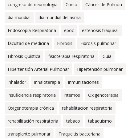
congreso de neumologia
Curso
Cáncer de Pulmón
dia mundial
dia mundial del asma
Endoscopía Respiratoria
epoc
estenosis traqueal
facultad de medicina
Fibrosis
Fibrosis pulmonar
Fibrosis Quística
fisioterapia respiratoria
Guía
Hipertensión Arterial Pulmonar
Hipertensión pulmonar
inhalador
inhaloterapia
inmunizaciones
insuficiencia respiratoria
internos
Oxigenoterapia
Oxigenoterapia crónica
rehabilitacion respiratoria
rehabilitación respiratoria
tabaco
tabaquismo
transplante pulmonar
Traqueitis bacteriana