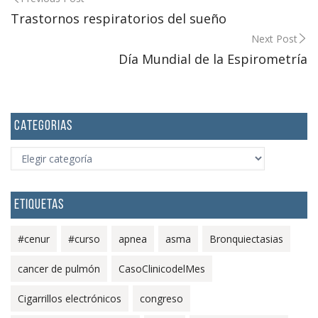
Post
Trastornos respiratorios del sueño
navigation
Next Post
Día Mundial de la Espirometría
CATEGORIAS
CATEGORIAS
ETIQUETAS
#cenur
#curso
apnea
asma
Bronquiectasias
cancer de pulmón
CasoClinicodelMes
Cigarrillos electrónicos
congreso