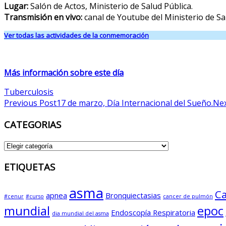
Lugar:
Salón de Actos, Ministerio de Salud Pública.
Transmisión en vivo:
canal de Youtube del Ministerio de S
Ver todas las actividades de la conmemoración
Más información sobre este día
Tuberculosis
Post
Previous Post
17 de marzo, Día Internacional del Sueño.
Nex
navigation
CATEGORIAS
CATEGORIAS
ETIQUETAS
asma
Ca
apnea
Bronquiectasias
#cenur
#curso
cancer de pulmón
mundial
epoc
Endoscopía Respiratoria
dia mundial del asma