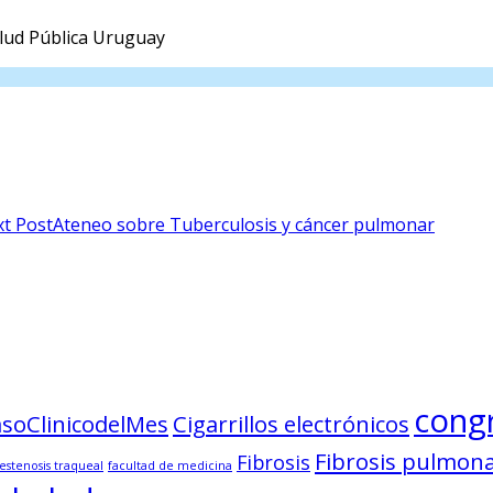
alud Pública Uruguay
t Post
Ateneo sobre Tuberculosis y cáncer pulmonar
cong
soClinicodelMes
Cigarrillos electrónicos
Fibrosis pulmon
Fibrosis
estenosis traqueal
facultad de medicina