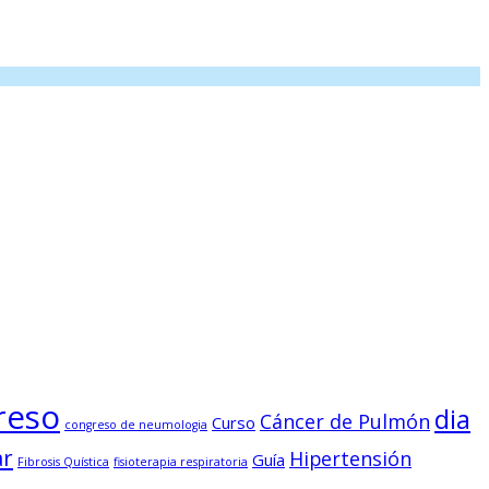
reso
dia
Cáncer de Pulmón
Curso
congreso de neumologia
ar
Hipertensión
Guía
Fibrosis Quística
fisioterapia respiratoria