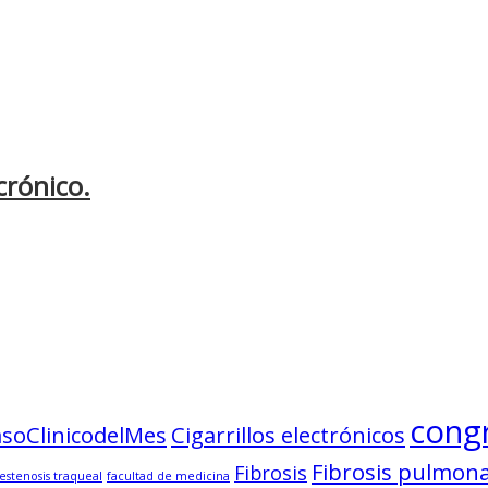
crónico.
cong
soClinicodelMes
Cigarrillos electrónicos
Fibrosis pulmon
Fibrosis
estenosis traqueal
facultad de medicina