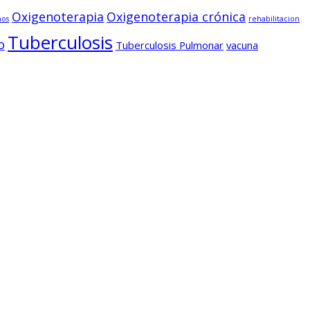
Oxigenoterapia
Oxigenoterapia crónica
nos
rehabilitacion
Tuberculosis
o
Tuberculosis Pulmonar
vacuna