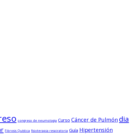
reso
dia
Cáncer de Pulmón
Curso
congreso de neumologia
ar
Hipertensión
Guía
Fibrosis Quística
fisioterapia respiratoria