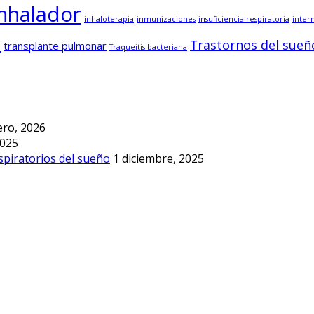
inhalador
inhaloterapia
inmunizaciones
insuficiencia respiratoria
inter
o
Trastornos del sueñ
transplante pulmonar
Traqueitis bacteriana
ero, 2026
2025
spiratorios del sueño
1 diciembre, 2025