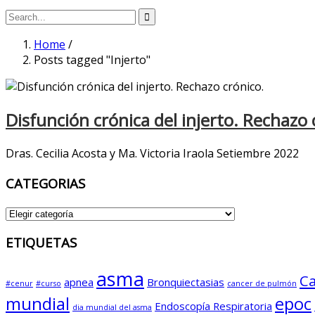
Home
/
Posts tagged "Injerto"
Disfunción crónica del injerto. Rechazo 
Dras. Cecilia Acosta y Ma. Victoria Iraola Setiembre 2022
CATEGORIAS
CATEGORIAS
ETIQUETAS
asma
Ca
apnea
Bronquiectasias
#cenur
#curso
cancer de pulmón
mundial
epoc
Endoscopía Respiratoria
dia mundial del asma