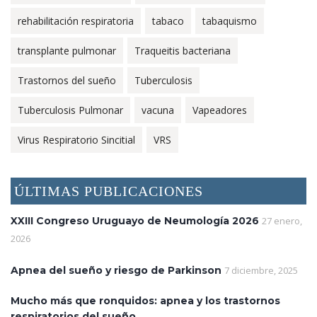
rehabilitación respiratoria
tabaco
tabaquismo
transplante pulmonar
Traqueitis bacteriana
Trastornos del sueño
Tuberculosis
Tuberculosis Pulmonar
vacuna
Vapeadores
Virus Respiratorio Sincitial
VRS
ÚLTIMAS PUBLICACIONES
XXIII Congreso Uruguayo de Neumología 2026
27 enero,
2026
Apnea del sueño y riesgo de Parkinson
7 diciembre, 2025
Mucho más que ronquidos: apnea y los trastornos
respiratorios del sueño