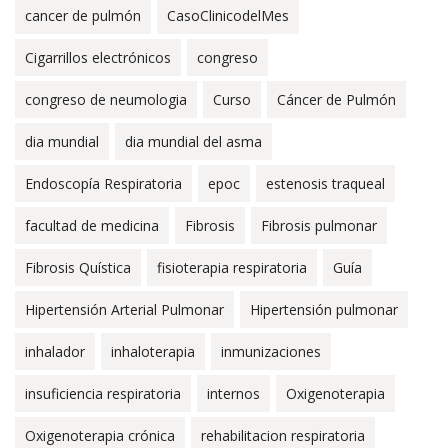
cancer de pulmón
CasoClinicodelMes
Cigarrillos electrónicos
congreso
congreso de neumologia
Curso
Cáncer de Pulmón
dia mundial
dia mundial del asma
Endoscopía Respiratoria
epoc
estenosis traqueal
facultad de medicina
Fibrosis
Fibrosis pulmonar
Fibrosis Quística
fisioterapia respiratoria
Guía
Hipertensión Arterial Pulmonar
Hipertensión pulmonar
inhalador
inhaloterapia
inmunizaciones
insuficiencia respiratoria
internos
Oxigenoterapia
Oxigenoterapia crónica
rehabilitacion respiratoria