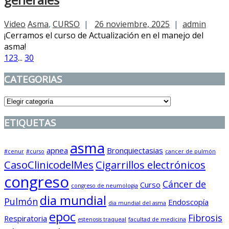
Video
Asma
,
CURSO
|
26 noviembre, 2025
|
admin
¡Cerramos el curso de Actualización en el manejo del
asma!
1
2
3
...
30
CATEGORIAS
CATEGORIAS
ETIQUETAS
asma
apnea
Bronquiectasias
#cenur
#curso
cancer de pulmón
CasoClinicodelMes
Cigarrillos electrónicos
congreso
Cáncer de
Curso
congreso de neumologia
dia mundial
Pulmón
Endoscopía
dia mundial del asma
epoc
Fibrosis
Respiratoria
estenosis traqueal
facultad de medicina