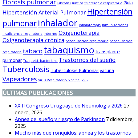
Fibrosis pulmonar
Guía
Fibrosis Quística
fisioterapia respiratoria
Hipertensión
Hipertensión Arterial Pulmonar
inhalador
pulmonar
inhaloterapia
inmunizaciones
Oxigenoterapia
insuficiencia respiratoria
internos
Oxigenoterapia crónica
rehabilitacion respiratoria
rehabilitación
tabaquismo
tabaco
transplante
respiratoria
Trastornos del sueño
pulmonar
Traqueitis bacteriana
Tuberculosis
Tuberculosis Pulmonar
vacuna
Vapeadores
Virus Respiratorio Sincitial
VRS
ÚLTIMAS PUBLICACIONES
XXIII Congreso Uruguayo de Neumología 2026
27
enero, 2026
Apnea del sueño y riesgo de Parkinson
7 diciembre,
2025
Mucho más que ronquidos: apnea y los trastornos