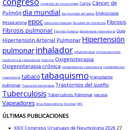
congreso
Cáncer de
Curso
congreso de neumologia
dia mundial
Pulmón
Endoscopía
dia mundial del asma
epoc
Fibrosis
Respiratoria
estenosis traqueal
facultad de medicina
Fibrosis pulmonar
Guía
Fibrosis Quística
fisioterapia respiratoria
Hipertensión
Hipertensión Arterial Pulmonar
inhalador
pulmonar
inhaloterapia
inmunizaciones
Oxigenoterapia
insuficiencia respiratoria
internos
Oxigenoterapia crónica
rehabilitacion respiratoria
rehabilitación
tabaquismo
tabaco
transplante
respiratoria
Trastornos del sueño
pulmonar
Traqueitis bacteriana
Tuberculosis
Tuberculosis Pulmonar
vacuna
Vapeadores
Virus Respiratorio Sincitial
VRS
ÚLTIMAS PUBLICACIONES
XXIII Congreso Uruguayo de Neumología 2026
27