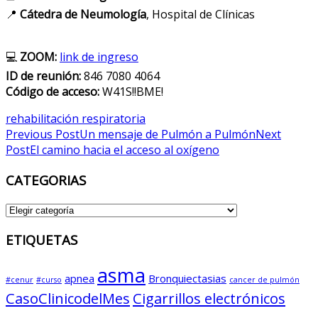
📍
Cátedra de Neumología
, Hospital de Clínicas
💻
ZOOM:
link de ingreso
ID de reunión:
846 7080 4064
Código de acceso:
W41S!!BME!
rehabilitación respiratoria
Post
Previous Post
Un mensaje de Pulmón a Pulmón
Next
Post
El camino hacia el acceso al oxígeno
navigation
CATEGORIAS
CATEGORIAS
ETIQUETAS
asma
apnea
Bronquiectasias
#cenur
#curso
cancer de pulmón
CasoClinicodelMes
Cigarrillos electrónicos