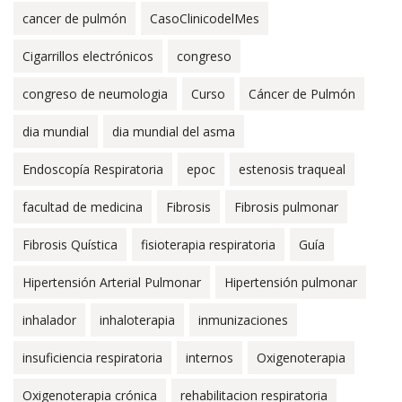
cancer de pulmón
CasoClinicodelMes
Cigarrillos electrónicos
congreso
congreso de neumologia
Curso
Cáncer de Pulmón
dia mundial
dia mundial del asma
Endoscopía Respiratoria
epoc
estenosis traqueal
facultad de medicina
Fibrosis
Fibrosis pulmonar
Fibrosis Quística
fisioterapia respiratoria
Guía
Hipertensión Arterial Pulmonar
Hipertensión pulmonar
inhalador
inhaloterapia
inmunizaciones
insuficiencia respiratoria
internos
Oxigenoterapia
Oxigenoterapia crónica
rehabilitacion respiratoria