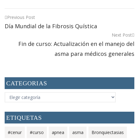
Post
Previous Post
Día Mundial de la Fibrosis Quística
navigation
Next Post
Fin de curso: Actualización en el manejo del
asma para médicos generales
CATEGORIAS
CATEGORIAS
ETIQUETAS
#cenur
#curso
apnea
asma
Bronquiectasias