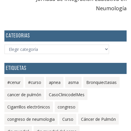
Neumología
CATEGORIAS
CATEGORIAS
ETIQUETAS
#cenur
#curso
apnea
asma
Bronquiectasias
cancer de pulmón
CasoClinicodelMes
Cigarrillos electrónicos
congreso
congreso de neumologia
Curso
Cáncer de Pulmón