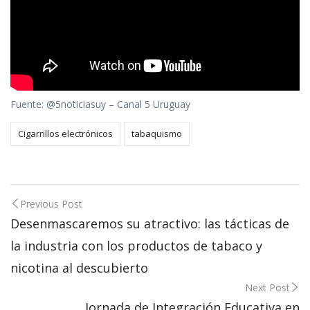
Fuente: @5noticiasuy – Canal 5 Uruguay
Cigarrillos electrónicos
tabaquismo
Post
Previous Post
Desenmascaremos su atractivo: las tácticas de
navigation
la industria con los productos de tabaco y
nicotina al descubierto
Next Post
Jornada de Integración Educativa en