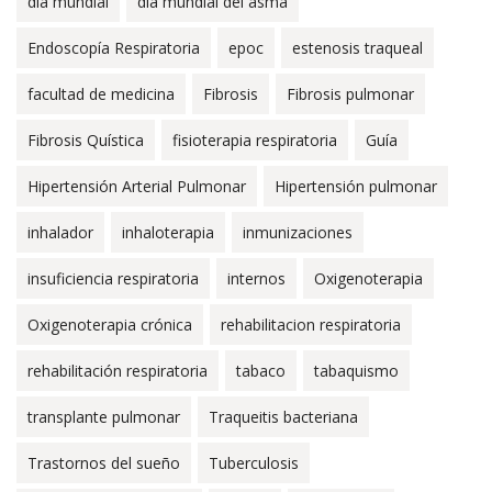
dia mundial
dia mundial del asma
Endoscopía Respiratoria
epoc
estenosis traqueal
facultad de medicina
Fibrosis
Fibrosis pulmonar
Fibrosis Quística
fisioterapia respiratoria
Guía
Hipertensión Arterial Pulmonar
Hipertensión pulmonar
inhalador
inhaloterapia
inmunizaciones
insuficiencia respiratoria
internos
Oxigenoterapia
Oxigenoterapia crónica
rehabilitacion respiratoria
rehabilitación respiratoria
tabaco
tabaquismo
transplante pulmonar
Traqueitis bacteriana
Trastornos del sueño
Tuberculosis