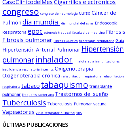
CasoClinicodelMes
Cigarrillos electrónicos
congreso
Cáncer de
Curso
congreso de neumologia
dia mundial
Pulmón
Endoscopía
dia mundial del asma
epoc
Fibrosis
Respiratoria
estenosis traqueal
facultad de medicina
Fibrosis pulmonar
Guía
Fibrosis Quística
fisioterapia respiratoria
Hipertensión
Hipertensión Arterial Pulmonar
inhalador
pulmonar
inhaloterapia
inmunizaciones
Oxigenoterapia
insuficiencia respiratoria
internos
Oxigenoterapia crónica
rehabilitacion respiratoria
rehabilitación
tabaquismo
tabaco
transplante
respiratoria
Trastornos del sueño
pulmonar
Traqueitis bacteriana
Tuberculosis
Tuberculosis Pulmonar
vacuna
Vapeadores
Virus Respiratorio Sincitial
VRS
ÚLTIMAS PUBLICACIONES