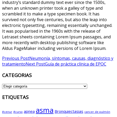
industry’s standard dummy text ever since the 1500s,
when an unknown printer took a galley of type and
scrambled it to make a type specimen book. It has
survived not only five centuries, but also the leap into
electronic typesetting, remaining essentially unchanged.
It was popularised in the 1960s with the release of
Letraset sheets containing Lorem Ipsum passages, and
more recently with desktop publishing software like
Aldus PageMaker including versions of Lorem Ipsum.
Post
Previous Post
Neumonía, síntomas, causas, diagnóstico y
tratamiento
Next Post
Guía de práctica clínica de EPOC
navigation
CATEGORIAS
CATEGORIAS
ETIQUETAS
asma
apnea
Bronquiectasias
#cenur
#curso
cancer de pulmón