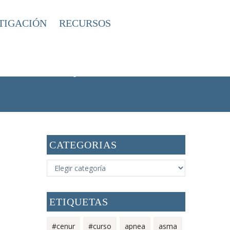
TIGACIÓN
RECURSOS
RIAS
BRONQUIECTASIA
/
/
CATEGORIAS
CATEGORIAS
ETIQUETAS
#cenur
#curso
apnea
asma