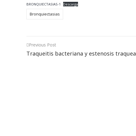
BRONQUIECTASIAS-1
Descarga
Bronquiectasias
Post
Previous Post
Traqueitis bacteriana y estenosis traquea
navigation