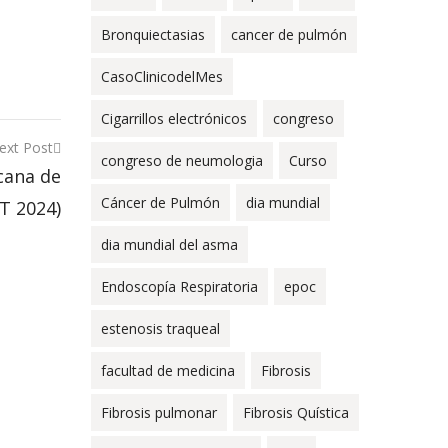
Bronquiectasias
cancer de pulmón
CasoClinicodelMes
Cigarrillos electrónicos
congreso
ext Post
congreso de neumologia
Curso
cana de
Cáncer de Pulmón
dia mundial
T 2024)
dia mundial del asma
Endoscopía Respiratoria
epoc
estenosis traqueal
facultad de medicina
Fibrosis
Fibrosis pulmonar
Fibrosis Quística