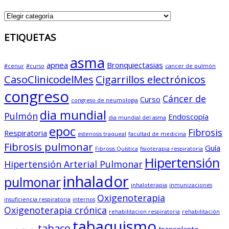
CATEGORIAS
ETIQUETAS
asma
apnea
Bronquiectasias
#cenur
#curso
cancer de pulmón
CasoClinicodelMes
Cigarrillos electrónicos
congreso
Cáncer de
Curso
congreso de neumologia
dia mundial
Pulmón
Endoscopía
dia mundial del asma
epoc
Fibrosis
Respiratoria
estenosis traqueal
facultad de medicina
Fibrosis pulmonar
Guía
Fibrosis Quística
fisioterapia respiratoria
Hipertensión
Hipertensión Arterial Pulmonar
inhalador
pulmonar
inhaloterapia
inmunizaciones
Oxigenoterapia
insuficiencia respiratoria
internos
Oxigenoterapia crónica
rehabilitacion respiratoria
rehabilitación
tabaquismo
tabaco
transplante