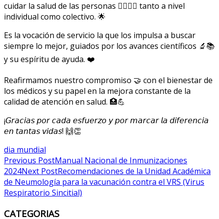
cuidar la salud de las personas 🧑‍⚕️👩‍⚕️ tanto a nivel
individual como colectivo. 🌟
Es la vocación de servicio la que los impulsa a buscar
siempre lo mejor, guiados por los avances científicos 🔬📚
y su espíritu de ayuda. ❤️
Reafirmamos nuestro compromiso 🤝 con el bienestar de
los médicos y su papel en la mejora constante de la
calidad de atención en salud. 🏥💪
¡𝘎𝘳𝘢𝘤𝘪𝘢𝘴 𝘱𝘰𝘳 𝘤𝘢𝘥𝘢 𝘦𝘴𝘧𝘶𝘦𝘳𝘻𝘰 𝘺 𝘱𝘰𝘳 𝘮𝘢𝘳𝘤𝘢𝘳 𝘭𝘢 𝘥𝘪𝘧𝘦𝘳𝘦𝘯𝘤𝘪𝘢
𝘦𝘯 𝘵𝘢𝘯𝘵𝘢𝘴 𝘷𝘪𝘥𝘢𝘴! 🙌👏
dia mundial
Post
Previous Post
Manual Nacional de Inmunizaciones
2024
Next Post
Recomendaciones de la Unidad Académica
navigation
de Neumología para la vacunación contra el VRS (Virus
Respiratorio Sincitial)
CATEGORIAS