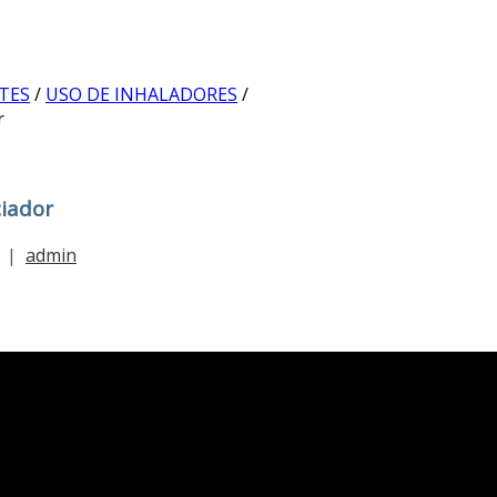
TES
/
USO DE INHALADORES
/
r
ciador
|
admin