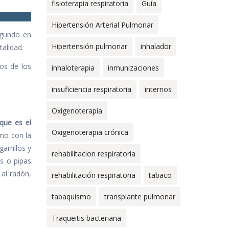
fisioterapia respiratoria
Guía
Hipertensión Arterial Pulmonar
egundo en
Hipertensión pulmonar
inhalador
talidad.
os de los
inhaloterapia
inmunizaciones
insuficiencia respiratoria
internos
Oxigenoterapia
que es el
Oxigenoterapia crónica
mo con la
arrillos y
rehabilitacion respiratoria
s o pipas
 al radón,
rehabilitación respiratoria
tabaco
tabaquismo
transplante pulmonar
Traqueitis bacteriana