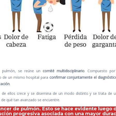
de pulmón, se reúne un
comité multidisciplinario
. Compuesto por 
ro de un mismo hospital para
confirmar conjuntamente el diagnóstic
cación
.
de ellos crece y se disemina de un modo distinto y se trata de 
o de qué tan avanzado se encuentre.
áncer de pulmón. Esto se hace evidente luego 
ución progresiva asociada con una mayor dura