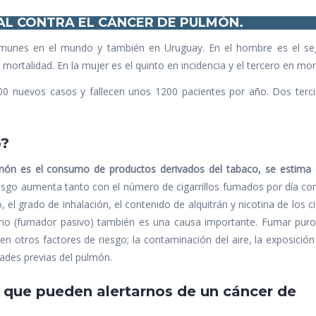
AL CONTRA
EL CÁNCER DE PULMÓN.
omunes en el mundo y también en Uruguay. En el hombre es el s
 mortalidad. En la mujer es el quinto en incidencia y el tercero en mor
0 nuevos casos y fallecen unos 1200 pacientes por año. Dos terci
o?
món es el consumo de productos derivados del tabaco, se estima 
esgo aumenta tanto con el número de cigarrillos fumados por día co
el grado de inhalación, el contenido de alquitrán y nicotina de los cig
 mano (fumador pasivo) también es una causa importante. Fumar puro
 otros factores de riesgo; la contaminación del aire, la exposición
dades previas del pulmón.
s que pueden alertarnos de un cáncer de