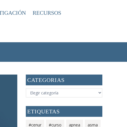
TIGACIÓN
RECURSOS
RIAS
CANCER DE PULMÓN
/
/
CATEGORIAS
CATEGORIAS
ETIQUETAS
#cenur
#curso
apnea
asma