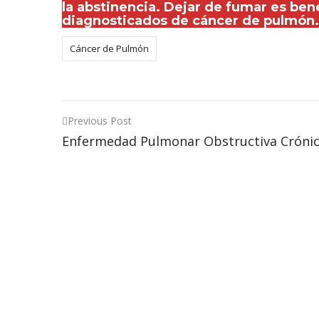
la abstinencia. Dejar de fumar es ben
diagnosticados de cáncer de pulmón.
Cáncer de Pulmón
Post
Previous Post
Enfermedad Pulmonar Obstructiva Crónic
navigation