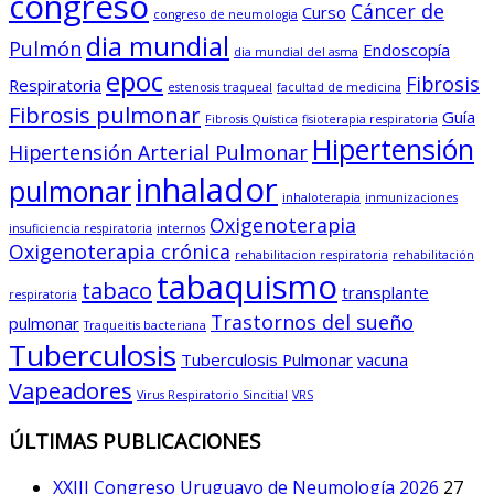
congreso
Cáncer de
Curso
congreso de neumologia
dia mundial
Pulmón
Endoscopía
dia mundial del asma
epoc
Fibrosis
Respiratoria
estenosis traqueal
facultad de medicina
Fibrosis pulmonar
Guía
Fibrosis Quística
fisioterapia respiratoria
Hipertensión
Hipertensión Arterial Pulmonar
inhalador
pulmonar
inhaloterapia
inmunizaciones
Oxigenoterapia
insuficiencia respiratoria
internos
Oxigenoterapia crónica
rehabilitacion respiratoria
rehabilitación
tabaquismo
tabaco
transplante
respiratoria
Trastornos del sueño
pulmonar
Traqueitis bacteriana
Tuberculosis
Tuberculosis Pulmonar
vacuna
Vapeadores
Virus Respiratorio Sincitial
VRS
ÚLTIMAS PUBLICACIONES
XXIII Congreso Uruguayo de Neumología 2026
27