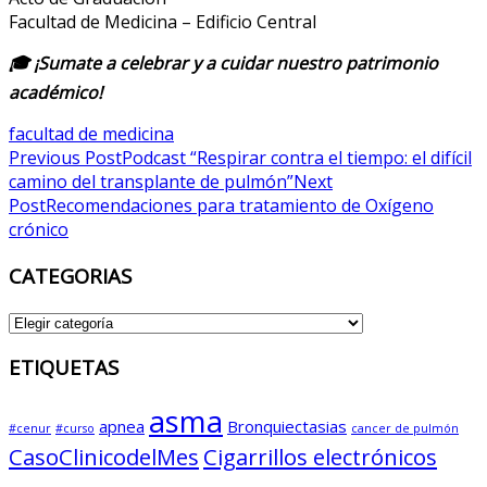
Facultad de Medicina – Edificio Central
🎓 ¡Sumate a celebrar y a cuidar nuestro patrimonio
académico!
facultad de medicina
Post
Previous Post
Podcast “Respirar contra el tiempo: el difícil
camino del transplante de pulmón”
Next
navigation
Post
Recomendaciones para tratamiento de Oxígeno
crónico
CATEGORIAS
CATEGORIAS
ETIQUETAS
asma
apnea
Bronquiectasias
#cenur
#curso
cancer de pulmón
CasoClinicodelMes
Cigarrillos electrónicos