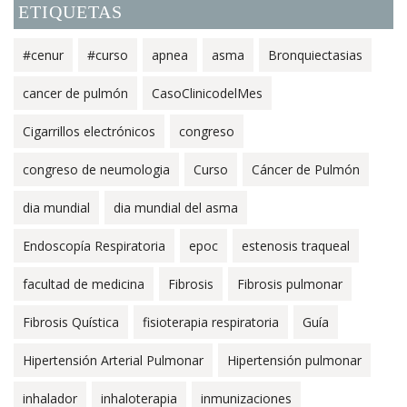
ETIQUETAS
#cenur
#curso
apnea
asma
Bronquiectasias
cancer de pulmón
CasoClinicodelMes
Cigarrillos electrónicos
congreso
congreso de neumologia
Curso
Cáncer de Pulmón
dia mundial
dia mundial del asma
Endoscopía Respiratoria
epoc
estenosis traqueal
facultad de medicina
Fibrosis
Fibrosis pulmonar
Fibrosis Quística
fisioterapia respiratoria
Guía
Hipertensión Arterial Pulmonar
Hipertensión pulmonar
inhalador
inhaloterapia
inmunizaciones