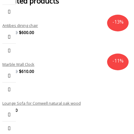
Related products
-13%
Antibes dining chair
$
688.00
$
600.00
-11%
Marble Wall Clock
$
689.00
$
610.00
Lounge Sofa for Comwell natural oak wood
$
689.00