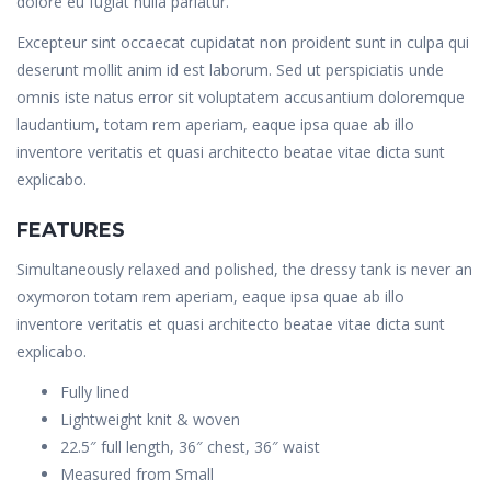
dolore eu fugiat nulla pariatur.
Excepteur sint occaecat cupidatat non proident sunt in culpa qui
deserunt mollit anim id est laborum. Sed ut perspiciatis unde
omnis iste natus error sit voluptatem accusantium doloremque
laudantium, totam rem aperiam, eaque ipsa quae ab illo
inventore veritatis et quasi architecto beatae vitae dicta sunt
explicabo.
FEATURES
Simultaneously relaxed and polished, the dressy tank is never an
oxymoron totam rem aperiam, eaque ipsa quae ab illo
inventore veritatis et quasi architecto beatae vitae dicta sunt
explicabo.
Fully lined
Lightweight knit & woven
22.5″ full length, 36″ chest, 36″ waist
Measured from Small