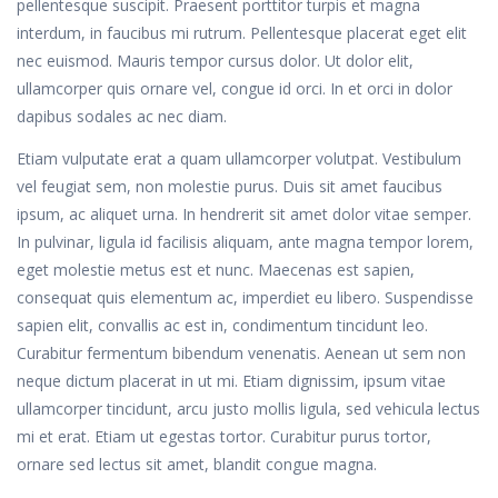
pellentesque suscipit. Praesent porttitor turpis et magna
interdum, in faucibus mi rutrum. Pellentesque placerat eget elit
nec euismod. Mauris tempor cursus dolor. Ut dolor elit,
ullamcorper quis ornare vel, congue id orci. In et orci in dolor
dapibus sodales ac nec diam.
Etiam vulputate erat a quam ullamcorper volutpat. Vestibulum
vel feugiat sem, non molestie purus. Duis sit amet faucibus
ipsum, ac aliquet urna. In hendrerit sit amet dolor vitae semper.
In pulvinar, ligula id facilisis aliquam, ante magna tempor lorem,
eget molestie metus est et nunc. Maecenas est sapien,
consequat quis elementum ac, imperdiet eu libero. Suspendisse
sapien elit, convallis ac est in, condimentum tincidunt leo.
Curabitur fermentum bibendum venenatis. Aenean ut sem non
neque dictum placerat in ut mi. Etiam dignissim, ipsum vitae
ullamcorper tincidunt, arcu justo mollis ligula, sed vehicula lectus
mi et erat. Etiam ut egestas tortor. Curabitur purus tortor,
ornare sed lectus sit amet, blandit congue magna.