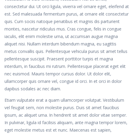
consectetur dui. Ut orci ligula, viverra vel ornare eget, eleifend at
est. Sed malesuada fermentum purus, at ornare elit consectetur
quis. Cum sociis natoque penatibus et magnis dis parturient
montes, nascetur ridiculus mus. Cras congue, felis in congue
iaculis, elit enim molestie urna, ut accumsan augue magna
aliquet nisi. Nullam interdum bibendum magna, eu sagittis
metus convallis quis. Pellentesque vehicula purus sit amet tellus
pellentesque suscipit. Praesent porttitor turpis et magna
interdum, in faucibus mi rutrum. Pellentesque placerat eget elit
nec euismod. Mauris tempor cursus dolor. Ut dolor elit,
ullamcorper quis ornare vel, congue id orci. In et orci in dolor
dapibus sodales ac nec diam.
Etiam vulputate erat a quam ullamcorper volutpat. Vestibulum
vel feugiat sem, non molestie purus. Duis sit amet faucibus
ipsum, ac aliquet urna. In hendrerit sit amet dolor vitae semper.
In pulvinar, ligula id facilisis aliquam, ante magna tempor lorem,
eget molestie metus est et nunc. Maecenas est sapien,