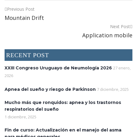
Post
Previous Post
Mountain Drift
navigation
Next Post
Application mobile
RECENT POST
XXIII Congreso Uruguayo de Neumología 2026
27 enero,
2026
Apnea del sueño y riesgo de Parkinson
7 diciembre, 2025
Mucho más que ronquidos: apnea y los trastornos
respiratorios del sueño
1 diciembre, 2025
Fin de curso: Actualización en el manejo del asma
para médicos generales