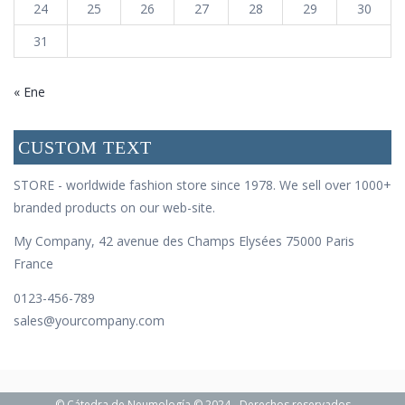
24
25
26
27
28
29
30
31
« Ene
CUSTOM TEXT
STORE - worldwide fashion store since 1978. We sell over 1000+
branded products on our web-site.
My Company, 42 avenue des Champs Elysées 75000 Paris
France
0123-456-789
sales@yourcompany.com
© Cátedra de Neumología © 2024 - Derechos reservados